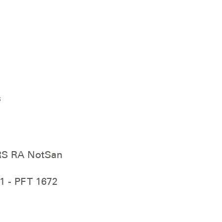
s
 RS RA NotSan
1 - PF T 1672